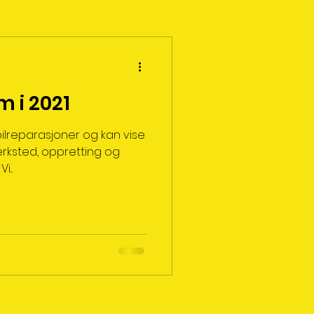
m i 2021
bilreparasjoner og kan vise
lverksted, oppretting og
...