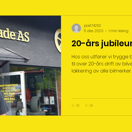
post74252
11. des. 2020
1 min lesing
20-års jubileu
Hos oss utfører vi trygge 
til over 20-års drift av bi
lakkering av alle bilmerker. Vi